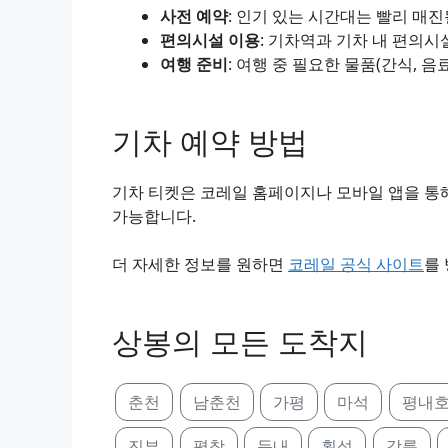
사전 예약
: 인기 있는 시간대는 빨리 매
편의시설 이용
: 기차역과 기차 내 편의시
여행 준비
: 여행 중 필요한 물품(간식, 음
기차 예약 방법
기차 티켓은 코레일 홈페이지나 모바일 앱을 통해
가능합니다.
더 자세한 정보를 원하면
코레일 공식 사이트
를
상봉의 모든 도착지
춘천
남춘천
가평
마석
평내
진부
평창
둔내
횡성
강릉