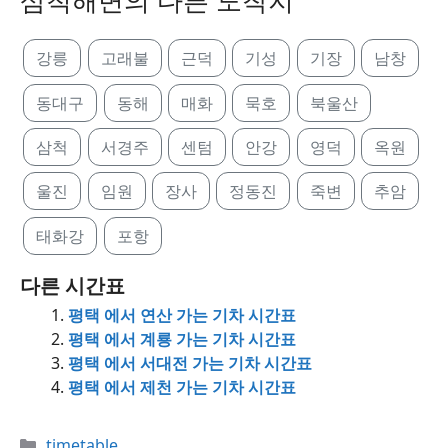
삼척해변의 다른 도착지
강릉
고래불
근덕
기성
기장
남창
동대구
동해
매화
묵호
북울산
삼척
서경주
센텀
안강
영덕
옥원
울진
임원
장사
정동진
죽변
추암
태화강
포항
다른 시간표
평택 에서 연산 가는 기차 시간표
평택 에서 계룡 가는 기차 시간표
평택 에서 서대전 가는 기차 시간표
평택 에서 제천 가는 기차 시간표
Categories
timetable