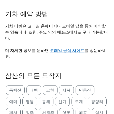
기차 예약 방법
기차 티켓은 코레일 홈페이지나 모바일 앱을 통해 예약할
수 있습니다. 또한, 주요 역의 매표소에서도 구매 가능합니
다.
더 자세한 정보를 원하면
코레일 공식 사이트
를 방문하세
요.
삼산의 모든 도착지
동백산
태백
고한
사북
민둥산
예미
영월
동해
신기
도계
청량리
제천
원주
서원주
양동
매곡
일신