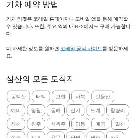
기차 예약 방법
기차 티켓은 코레일 홈페이지나 모바일 앱을 통해 예약할
수 있습니다. 또한, 주요 역의 매표소에서도 구매 가능합니
다.
더 자세한 정보를 원하면
코레일 공식 사이트
를 방문하세
요.
삼산의 모든 도착지
동백산
태백
고한
사북
민둥산
예미
영월
동해
신기
도계
청량리
제천
원주
서원주
양동
매곡
일신
석불
지평
용문
양평
덕소
안동