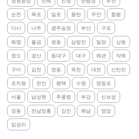
창원중앙
진례
진영
한림정
부전
순천
목포
일로
몽탄
무안
함평
다시
나주
광주송정
부산
구포
화명
물금
원동
삼랑진
밀양
상동
청도
경산
동대구
대구
왜관
약목
구미
김천
영동
옥천
대전
신탄진
조치원
천안
평택
수원
영등포
서울
남성현
추풍령
부강
신보성
장동
전남장흥
강진
해남
영암
임성리