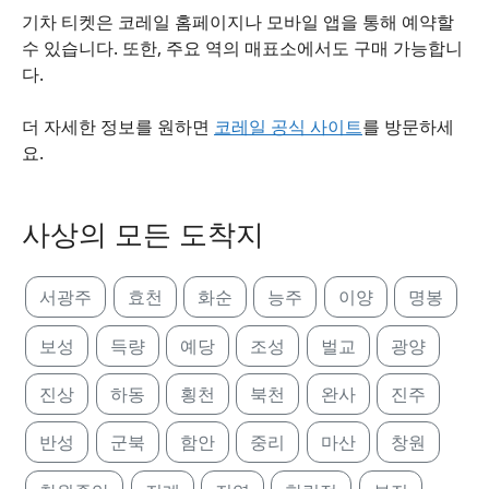
기차 티켓은 코레일 홈페이지나 모바일 앱을 통해 예약할
수 있습니다. 또한, 주요 역의 매표소에서도 구매 가능합니
다.
더 자세한 정보를 원하면
코레일 공식 사이트
를 방문하세
요.
사상의 모든 도착지
서광주
효천
화순
능주
이양
명봉
보성
득량
예당
조성
벌교
광양
진상
하동
횡천
북천
완사
진주
반성
군북
함안
중리
마산
창원