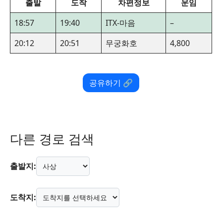
출발
도착
차편정보
운임
18:57
19:40
ITX-마음
–
20:12
20:51
무궁화호
4,800
공유하기 🔗
다른 경로 검색
출발지:
도착지: