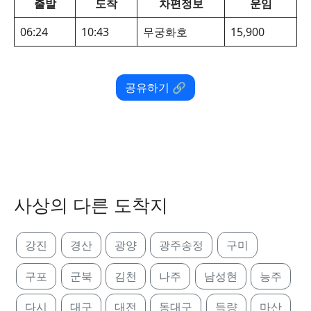
출발
도착
차편정보
운임
06:24
10:43
무궁화호
15,900
공유하기 🔗
사상의 다른 도착지
강진
경산
광양
광주송정
구미
구포
군북
김천
나주
남성현
능주
다시
대구
대전
동대구
득량
마산