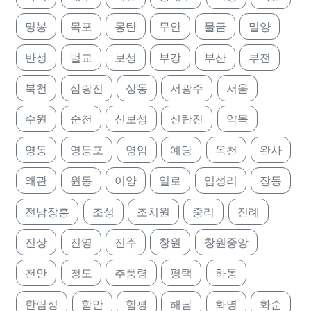
명봉
목포
몽탄
무안
물금
밀양
반성
벌교
보성
부강
부산
부전
북천
삼랑진
상동
서광주
서울
수원
순천
신보성
신탄진
약목
영동
영등포
영암
예당
옥천
완사
왜관
원동
이양
일로
임성리
장동
전남장흥
조성
조치원
중리
진례
진상
진영
진주
창원
창원중앙
천안
청도
추풍령
평택
하동
한림정
함안
함평
해남
화명
화순