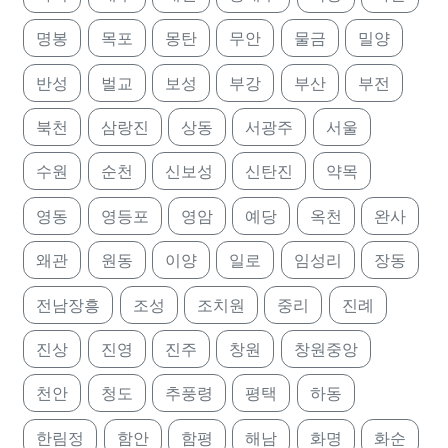
명봉
목포
몽탄
무안
물금
밀양
반성
벌교
보성
부강
부산
부전
북천
삼랑진
상동
서광주
서울
수원
순천
신보성
신탄진
약목
영동
영등포
영암
예당
옥천
완사
왜관
원동
이양
일로
임성리
장동
전남장흥
조성
조치원
중리
진례
진상
진영
진주
창원
창원중앙
천안
청도
추풍령
평택
하동
한림정
함안
함평
해남
화명
화순