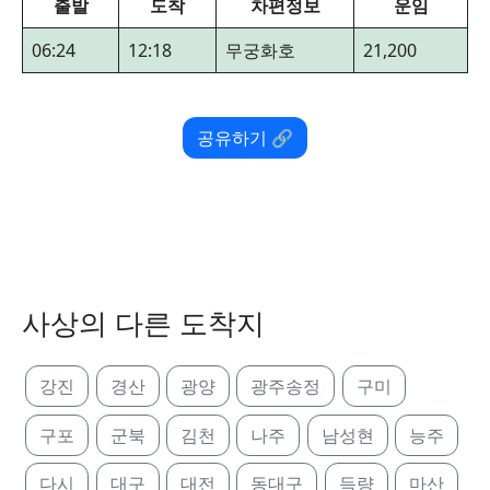
출발
도착
차편정보
운임
06:24
12:18
무궁화호
21,200
공유하기 🔗
사상의 다른 도착지
강진
경산
광양
광주송정
구미
구포
군북
김천
나주
남성현
능주
다시
대구
대전
동대구
득량
마산