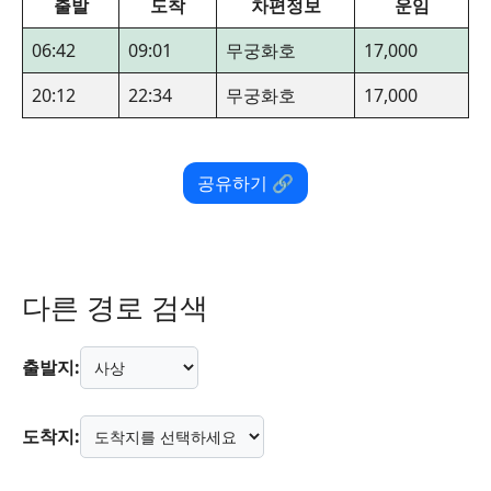
출발
도착
차편정보
운임
06:42
09:01
무궁화호
17,000
20:12
22:34
무궁화호
17,000
공유하기 🔗
다른 경로 검색
출발지:
도착지: