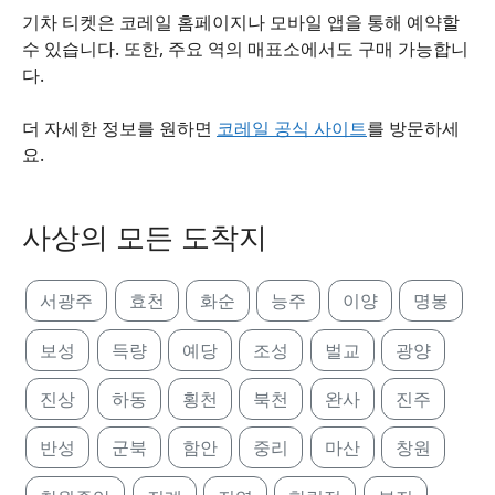
기차 티켓은 코레일 홈페이지나 모바일 앱을 통해 예약할
수 있습니다. 또한, 주요 역의 매표소에서도 구매 가능합니
다.
더 자세한 정보를 원하면
코레일 공식 사이트
를 방문하세
요.
사상의 모든 도착지
서광주
효천
화순
능주
이양
명봉
보성
득량
예당
조성
벌교
광양
진상
하동
횡천
북천
완사
진주
반성
군북
함안
중리
마산
창원