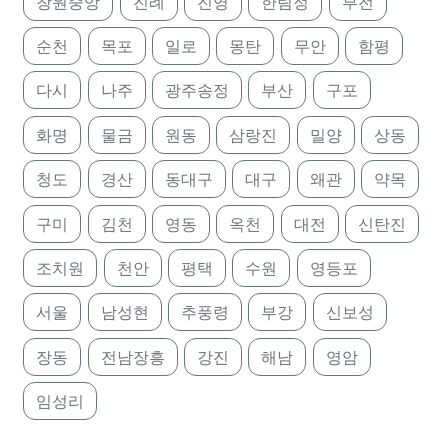
창원중앙
진례
진영
한림정
부전
순천
목포
일로
몽탄
무안
함평
다시
나주
광주송정
부산
구포
화명
물금
원동
삼랑진
밀양
상동
청도
경산
동대구
대구
왜관
약목
구미
김천
영동
옥천
대전
신탄진
조치원
천안
평택
수원
영등포
서울
남성현
추풍령
부강
신보성
장동
전남장흥
강진
해남
영암
임성리