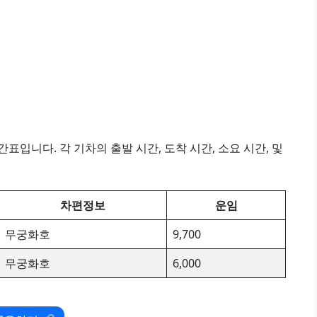
표입니다. 각 기차의 출발 시간, 도착 시간, 소요 시간, 및
차편정보
운임
무궁화호
9,700
무궁화호
6,000