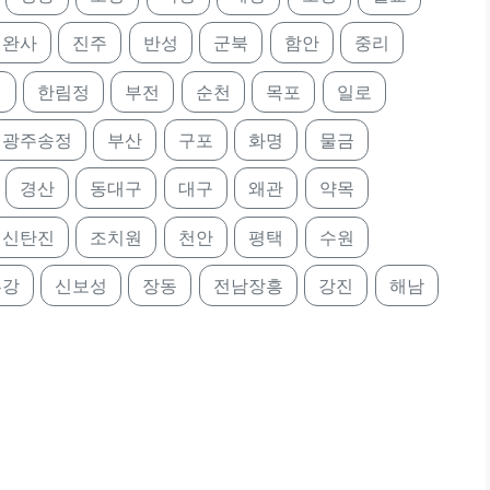
완사
진주
반성
군북
함안
중리
영
한림정
부전
순천
목포
일로
광주송정
부산
구포
화명
물금
경산
동대구
대구
왜관
약목
신탄진
조치원
천안
평택
수원
부강
신보성
장동
전남장흥
강진
해남