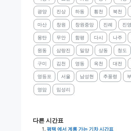
광양
진상
하동
횡천
북천
마산
창원
창원중앙
진례
진
몽탄
무안
함평
다시
나주
원동
삼랑진
밀양
상동
청도
구미
김천
영동
옥천
대전
영등포
서울
남성현
추풍령
영암
임성리
다른 시간표
평택 에서 계룡 가는 기차 시간표