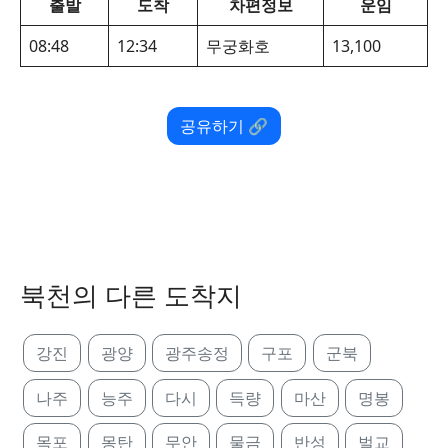
출발
도착
차편정보
운임
08:48
12:34
무궁화호
13,100
공유하기 🔗
북천의 다른 도착지
강진
광양
광주송정
구포
군북
나주
능주
다시
득량
마산
명봉
목포
몽탄
무안
물금
반성
벌교