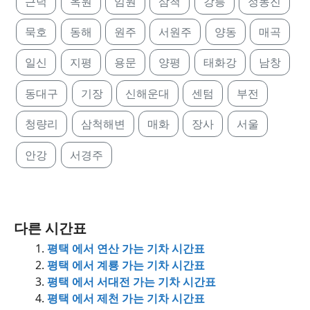
근덕
옥원
임원
삼척
강릉
정동진
묵호
동해
원주
서원주
양동
매곡
일신
지평
용문
양평
태화강
남창
동대구
기장
신해운대
센텀
부전
청량리
삼척해변
매화
장사
서울
안강
서경주
다른 시간표
평택 에서 연산 가는 기차 시간표
평택 에서 계룡 가는 기차 시간표
평택 에서 서대전 가는 기차 시간표
평택 에서 제천 가는 기차 시간표