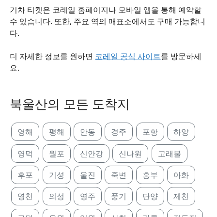
기차 티켓은 코레일 홈페이지나 모바일 앱을 통해 예약할
수 있습니다. 또한, 주요 역의 매표소에서도 구매 가능합니
다.
더 자세한 정보를 원하면
코레일 공식 사이트
를 방문하세
요.
북울산의 모든 도착지
영해
평해
안동
경주
포항
하양
영덕
월포
신안강
신나원
고래불
후포
기성
울진
죽변
흥부
아화
영천
의성
영주
풍기
단양
제천