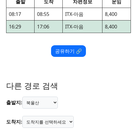
출발
도착
차편정보
운임
08:17
08:55
ITX-마음
8,400
16:29
17:06
ITX-마음
8,400
공유하기 🔗
다른 경로 검색
출발지:
도착지: