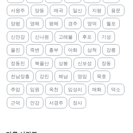
서원주
양동
매곡
일신
지평
용문
양평
영해
평해
경주
영덕
월포
신안강
신나원
고래불
후포
기성
울진
죽변
흥부
아화
삼척
강릉
정동진
북울산
상봉
신보성
장동
전남장흥
강진
해남
영암
묵호
추암
임원
옥천
임성리
매화
덕소
근덕
안강
서경주
장사