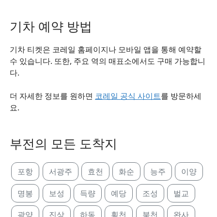
기차 예약 방법
기차 티켓은 코레일 홈페이지나 모바일 앱을 통해 예약할
수 있습니다. 또한, 주요 역의 매표소에서도 구매 가능합니
다.
더 자세한 정보를 원하면
코레일 공식 사이트
를 방문하세
요.
부전의 모든 도착지
포항
서광주
효천
화순
능주
이양
명봉
보성
득량
예당
조성
벌교
광양
진상
하동
횡천
북천
완사