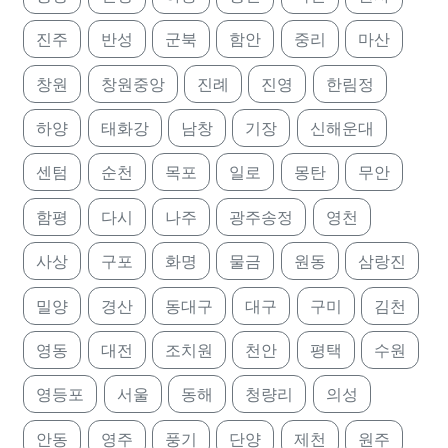
진주
반성
군북
함안
중리
마산
창원
창원중앙
진례
진영
한림정
하양
태화강
남창
기장
신해운대
센텀
순천
목포
일로
몽탄
무안
함평
다시
나주
광주송정
영천
사상
구포
화명
물금
원동
삼랑진
밀양
경산
동대구
대구
구미
김천
영동
대전
조치원
천안
평택
수원
영등포
서울
동해
청량리
의성
안동
영주
풍기
단양
제천
원주