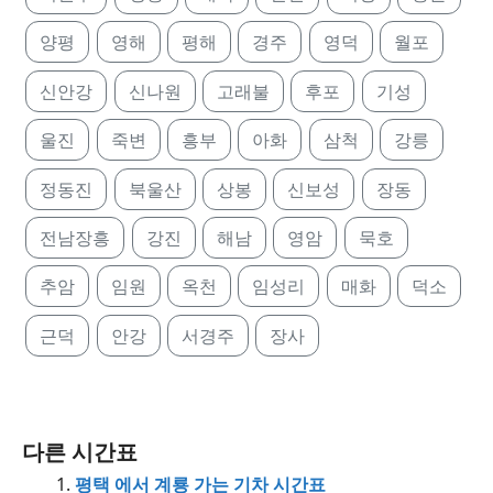
양평
영해
평해
경주
영덕
월포
신안강
신나원
고래불
후포
기성
울진
죽변
흥부
아화
삼척
강릉
정동진
북울산
상봉
신보성
장동
전남장흥
강진
해남
영암
묵호
추암
임원
옥천
임성리
매화
덕소
근덕
안강
서경주
장사
다른 시간표
평택 에서 계룡 가는 기차 시간표