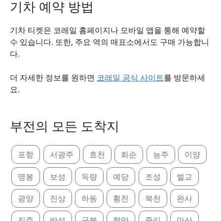
기차 예약 방법
기차 티켓은 코레일 홈페이지나 모바일 앱을 통해 예약할
수 있습니다. 또한, 주요 역의 매표소에서도 구매 가능합니
다.
더 자세한 정보를 원하면
코레일 공식 사이트
를 방문하세
요.
부전의 모든 도착지
포항
서광주
효천
화순
능주
이양
명봉
보성
득량
예당
조성
벌교
광양
진상
하동
횡천
북천
완사
진주
반성
군북
함안
중리
마산