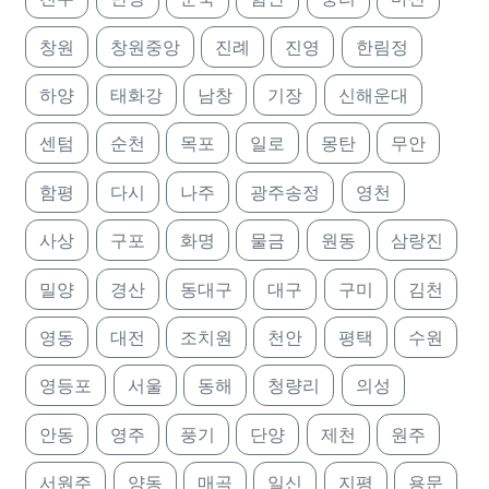
창원
창원중앙
진례
진영
한림정
하양
태화강
남창
기장
신해운대
센텀
순천
목포
일로
몽탄
무안
함평
다시
나주
광주송정
영천
사상
구포
화명
물금
원동
삼랑진
밀양
경산
동대구
대구
구미
김천
영동
대전
조치원
천안
평택
수원
영등포
서울
동해
청량리
의성
안동
영주
풍기
단양
제천
원주
서원주
양동
매곡
일신
지평
용문