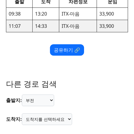
출발
도착
차편정보
운임
09:38
13:20
ITX-마음
33,900
11:07
14:33
ITX-마음
33,900
공유하기 🔗
다른 경로 검색
출발지:
도착지: