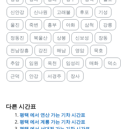
신안강
신나원
고래불
후포
기성
울진
죽변
흥부
아화
삼척
강릉
정동진
북울산
상봉
신보성
장동
전남장흥
강진
해남
영암
묵호
추암
임원
옥천
임성리
매화
덕소
근덕
안강
서경주
장사
다른 시간표
평택 에서 연산 가는 기차 시간표
평택 에서 계룡 가는 기차 시간표
평택 에서 서대전 가는 기차 시간표