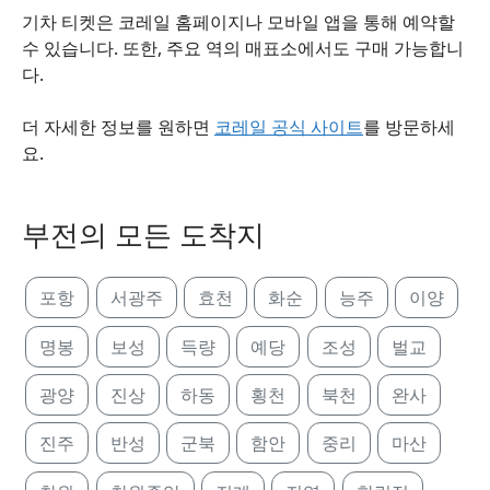
기차 티켓은 코레일 홈페이지나 모바일 앱을 통해 예약할
수 있습니다. 또한, 주요 역의 매표소에서도 구매 가능합니
다.
더 자세한 정보를 원하면
코레일 공식 사이트
를 방문하세
요.
부전의 모든 도착지
포항
서광주
효천
화순
능주
이양
명봉
보성
득량
예당
조성
벌교
광양
진상
하동
횡천
북천
완사
진주
반성
군북
함안
중리
마산