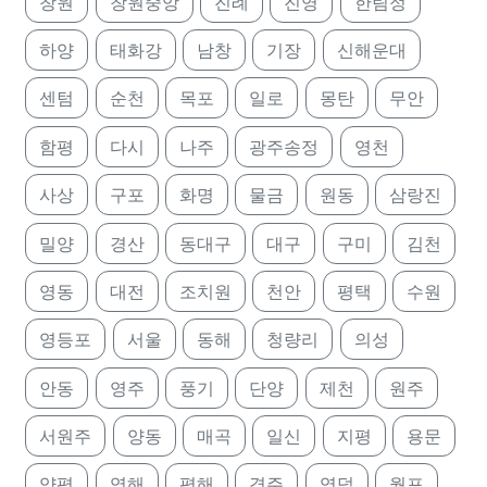
창원
창원중앙
진례
진영
한림정
하양
태화강
남창
기장
신해운대
센텀
순천
목포
일로
몽탄
무안
함평
다시
나주
광주송정
영천
사상
구포
화명
물금
원동
삼랑진
밀양
경산
동대구
대구
구미
김천
영동
대전
조치원
천안
평택
수원
영등포
서울
동해
청량리
의성
안동
영주
풍기
단양
제천
원주
서원주
양동
매곡
일신
지평
용문
양평
영해
평해
경주
영덕
월포