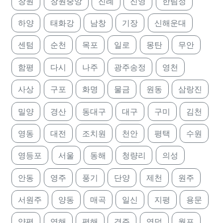
창원
창원중앙
진례
진영
한림정
하양
태화강
남창
기장
신해운대
센텀
순천
목포
일로
몽탄
무안
함평
다시
나주
광주송정
영천
사상
구포
화명
물금
원동
삼랑진
밀양
경산
동대구
대구
구미
김천
영동
대전
조치원
천안
평택
수원
영등포
서울
동해
청량리
의성
안동
영주
풍기
단양
제천
원주
서원주
양동
매곡
일신
지평
용문
양평
영해
평해
경주
영덕
월포