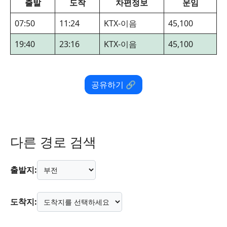
출발
도착
차편정보
운임
07:50
11:24
KTX-이음
45,100
19:40
23:16
KTX-이음
45,100
공유하기 🔗
다른 경로 검색
출발지:
도착지: