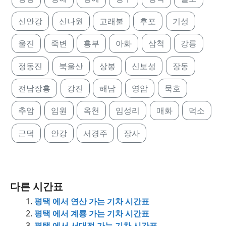
신안강
신나원
고래불
후포
기성
울진
죽변
흥부
아화
삼척
강릉
정동진
북울산
상봉
신보성
장동
전남장흥
강진
해남
영암
묵호
추암
임원
옥천
임성리
매화
덕소
근덕
안강
서경주
장사
다른 시간표
평택 에서 연산 가는 기차 시간표
평택 에서 계룡 가는 기차 시간표
평택 에서 서대전 가는 기차 시간표