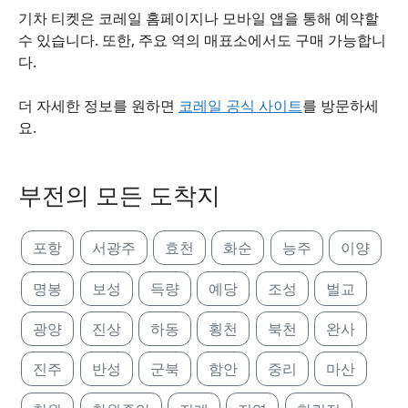
기차 티켓은 코레일 홈페이지나 모바일 앱을 통해 예약할
수 있습니다. 또한, 주요 역의 매표소에서도 구매 가능합니
다.
더 자세한 정보를 원하면
코레일 공식 사이트
를 방문하세
요.
부전의 모든 도착지
포항
서광주
효천
화순
능주
이양
명봉
보성
득량
예당
조성
벌교
광양
진상
하동
횡천
북천
완사
진주
반성
군북
함안
중리
마산