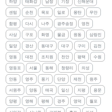
하양
태화강
남창
기장
신해운대
센텀
순천
목포
일로
몽탄
무안
함평
다시
나주
광주송정
영천
사상
구포
화명
물금
원동
삼랑진
밀양
경산
동대구
대구
구미
김천
영동
대전
조치원
천안
평택
수원
영등포
서울
동해
청량리
의성
안동
영주
풍기
단양
제천
원주
서원주
양동
매곡
일신
지평
용문
양평
영해
평해
경주
영덕
월포