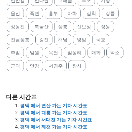
신안강
신나원
고래불
후포
기성
울진
죽변
흥부
아화
삼척
강릉
정동진
북울산
상봉
신보성
장동
전남장흥
강진
해남
영암
묵호
추암
임원
옥천
임성리
매화
덕소
근덕
안강
서경주
장사
다른 시간표
평택 에서 연산 가는 기차 시간표
평택 에서 계룡 가는 기차 시간표
평택 에서 서대전 가는 기차 시간표
평택 에서 제천 가는 기차 시간표