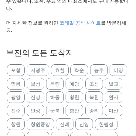
수 있습니다. 또한, 주요 역의 매표소에서도 구매 가능합니
다.
더 자세한 정보를 원하면
코레일 공식 사이트
를 방문하세
요.
부전의 모든 도착지
포항
서광주
효천
화순
능주
이양
명봉
보성
득량
예당
조성
벌교
광양
진상
하동
횡천
북천
완사
진주
반성
군북
함안
중리
마산
창원
창원중앙
진례
진영
한림정