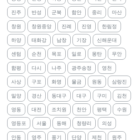
진주
반성
군북
함안
중리
마산
창원
창원중앙
진례
진영
한림정
하양
태화강
남창
기장
신해운대
센텀
순천
목포
일로
몽탄
무안
함평
다시
나주
광주송정
영천
사상
구포
화명
물금
원동
삼랑진
밀양
경산
동대구
대구
구미
김천
영동
대전
조치원
천안
평택
수원
영등포
서울
동해
청량리
의성
안동
영주
풍기
단양
제천
원주