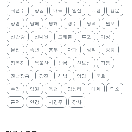
서원주
양동
매곡
일신
지평
용문
양평
영해
평해
경주
영덕
월포
신안강
신나원
고래불
후포
기성
울진
죽변
흥부
아화
삼척
강릉
정동진
북울산
상봉
신보성
장동
전남장흥
강진
해남
영암
묵호
추암
임원
옥천
임성리
매화
덕소
근덕
안강
서경주
장사