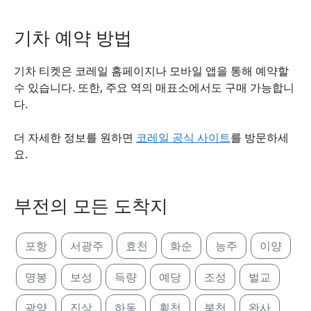
기차 예약 방법
기차 티켓은 코레일 홈페이지나 모바일 앱을 통해 예약할
수 있습니다. 또한, 주요 역의 매표소에서도 구매 가능합니
다.
더 자세한 정보를 원하면
코레일 공식 사이트
를 방문하세
요.
부전의 모든 도착지
포항
서광주
효천
화순
능주
이양
명봉
보성
득량
예당
조성
벌교
광양
진상
하동
횡천
북천
완사