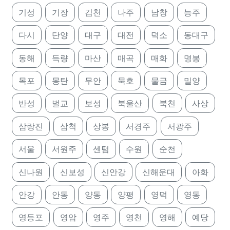
기성
기장
김천
나주
남창
능주
다시
단양
대구
대전
덕소
동대구
동해
득량
마산
매곡
매화
명봉
목포
몽탄
무안
묵호
물금
밀양
반성
벌교
보성
북울산
북천
사상
삼랑진
삼척
상봉
서경주
서광주
서울
서원주
센텀
수원
순천
신나원
신보성
신안강
신해운대
아화
안강
안동
양동
양평
영덕
영동
영등포
영암
영주
영천
영해
예당