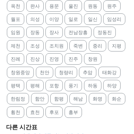
옥천
완사
용문
울진
원동
원주
월포
의성
이양
일로
일신
임성리
임원
장동
장사
전남장흥
정동진
제천
조성
조치원
죽변
중리
지평
진례
진상
진영
진주
창원
창원중앙
천안
청량리
추암
태화강
평택
평해
포항
풍기
하동
하양
한림정
함안
함평
해남
화명
화순
횡천
효천
후포
흥부
다른 시간표