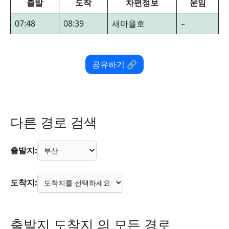
출발
도착
차편정보
운임
07:48
08:39
새마을호
–
공유하기 🔗
다른 경로 검색
출발지:
도착지:
출발지 도착지 의 모든 경로