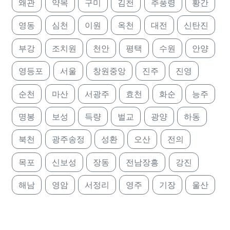
왜관
약목
구미
김천
추풍령
황간
영동
심천
이원
옥천
대전
신탄진
부강
조치원
천안
평택
수원
안양
영등포
서울
창원중앙
진주
진영
순천
마산
서광주
효천
화순
능주
명봉
보성
득량
벌교
광양
하동
북천
광주송정
성환
오산
전의
목포
신보성
장동
전남장흥
강진
해남
영암
서정리
영주
기장
울산