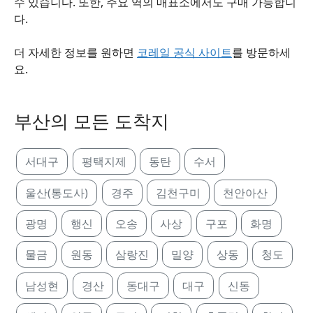
수 있습니다. 또한, 주요 역의 매표소에서도 구매 가능합니
다.
더 자세한 정보를 원하면
코레일 공식 사이트
를 방문하세
요.
부산의 모든 도착지
서대구
평택지제
동탄
수서
울산(통도사)
경주
김천구미
천안아산
광명
행신
오송
사상
구포
화명
물금
원동
삼랑진
밀양
상동
청도
남성현
경산
동대구
대구
신동