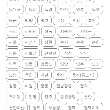
동대구
동탄
득량
마산
명봉
목포
물금
밀양
벌교
보성
부강
북천
사상
삼랑진
상동
서광주
서대구
서울
서정리
성환
수서
수원
순천
신동
신보성
신탄진
심천
안양
약목
영동
영등포
영암
영주
오산
오송
옥천
왜관
울산
울산(통도사)
원동
이원
장동
전남장흥
전의
조치원
진영
진주
창원중앙
천안
천안아산
청도
추풍령
평택
평택지제