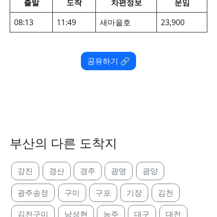
출발
도착
차편정보
운임
08:13
11:49
새마을호
23,900
공유하기 🔗
부산의 다른 도착지
강진
경산
경주
광명
광양
광주송정
구미
구포
기장
김천
김천구미
남성현
능주
대구
대전