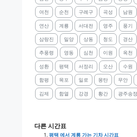
여천
순천
구례구
곡성
남원
연산
계룡
서대전
영주
풍기
삼랑진
밀양
상동
청도
경산
추풍령
영동
심천
이원
옥천
성환
평택
서정리
오산
수원
함평
목포
일로
몽탄
무안
김제
함열
강경
황간
광주송
다른 시간표
평택 에서 계룡 가는 기차 시간표