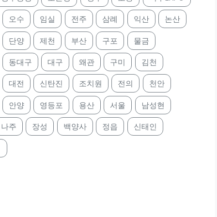
오수
임실
전주
삼례
익산
논산
단양
제천
부산
구포
물금
동대구
대구
왜관
구미
김천
대전
신탄진
조치원
전의
천안
안양
영등포
용산
서울
남성현
나주
장성
백양사
정읍
신태인
정