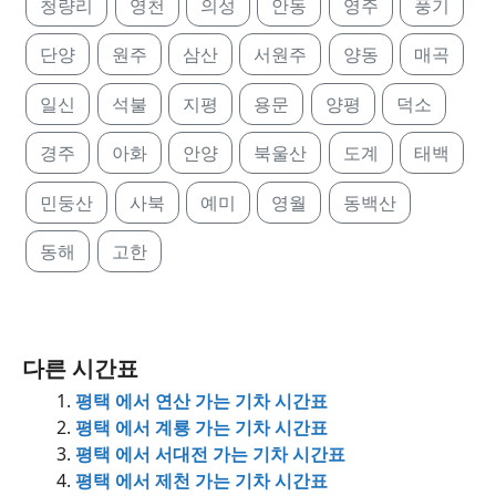
청량리
영천
의성
안동
영주
풍기
단양
원주
삼산
서원주
양동
매곡
일신
석불
지평
용문
양평
덕소
경주
아화
안양
북울산
도계
태백
민둥산
사북
예미
영월
동백산
동해
고한
다른 시간표
평택 에서 연산 가는 기차 시간표
평택 에서 계룡 가는 기차 시간표
평택 에서 서대전 가는 기차 시간표
평택 에서 제천 가는 기차 시간표