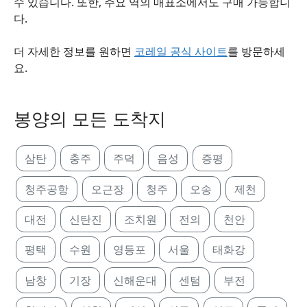
수 있습니다. 또한, 주요 역의 매표소에서도 구매 가능합니
다.
더 자세한 정보를 원하면
코레일 공식 사이트
를 방문하세
요.
봉양의 모든 도착지
삼탄
충주
주덕
음성
증평
청주공항
오근장
청주
오송
제천
대전
신탄진
조치원
전의
천안
평택
수원
영등포
서울
태화강
남창
기장
신해운대
센텀
부전