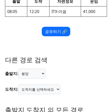
출발
도착
차편정보
운임
08:05
12:20
ITX-마음
41,000
공유하기 🔗
다른 경로 검색
출발지:
도착지:
출발지 도착지 의 모든 경로