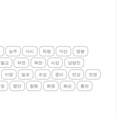
주
능주
다시
득량
마산
명봉
벌교
부전
북천
사상
삼랑진
이양
일로
조성
중리
진상
진영
림정
함안
함평
화명
화순
횡천