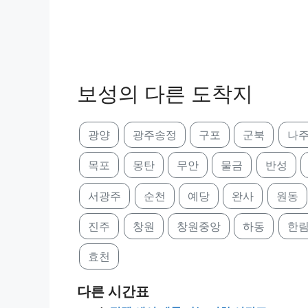
보성의 다른 도착지
광양
광주송정
구포
군북
나
목포
몽탄
무안
물금
반성
서광주
순천
예당
완사
원동
진주
창원
창원중앙
하동
한
효천
다른 시간표