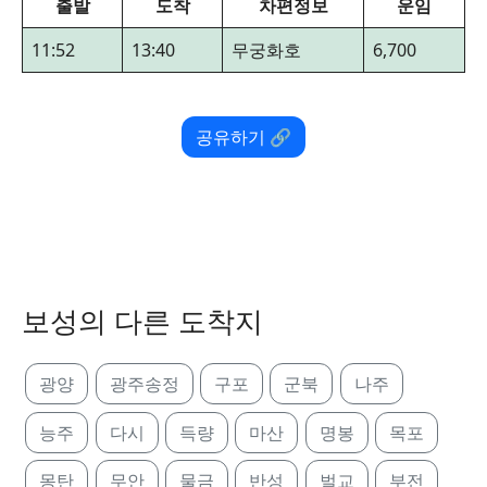
출발
도착
차편정보
운임
11:52
13:40
무궁화호
6,700
공유하기 🔗
보성의 다른 도착지
광양
광주송정
구포
군북
나주
능주
다시
득량
마산
명봉
목포
몽탄
무안
물금
반성
벌교
부전