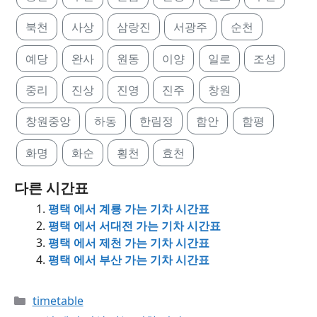
북천
사상
삼랑진
서광주
순천
예당
완사
원동
이양
일로
조성
중리
진상
진영
진주
창원
창원중앙
하동
한림정
함안
함평
화명
화순
횡천
효천
다른 시간표
평택 에서 계룡 가는 기차 시간표
평택 에서 서대전 가는 기차 시간표
평택 에서 제천 가는 기차 시간표
평택 에서 부산 가는 기차 시간표
Categories
timetable