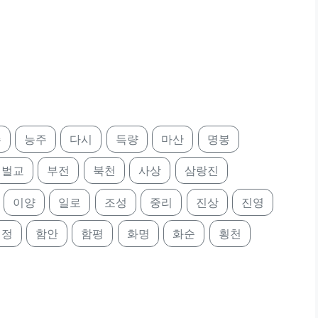
주
능주
다시
득량
마산
명봉
벌교
부전
북천
사상
삼랑진
이양
일로
조성
중리
진상
진영
림정
함안
함평
화명
화순
횡천