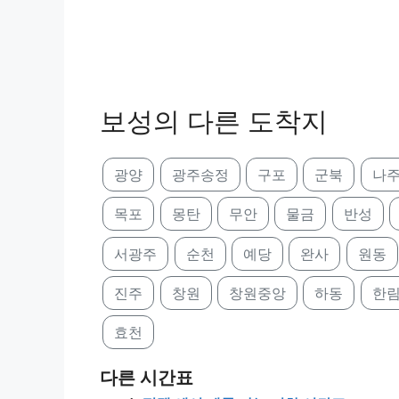
보성의 다른 도착지
광양
광주송정
구포
군북
나
목포
몽탄
무안
물금
반성
서광주
순천
예당
완사
원동
진주
창원
창원중앙
하동
한
효천
다른 시간표