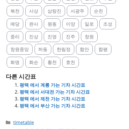
북천
사상
삼랑진
서광주
순천
예당
완사
원동
이양
일로
조성
중리
진상
진영
진주
창원
창원중앙
하동
한림정
함안
함평
화명
화순
횡천
효천
다른 시간표
평택 에서 계룡 가는 기차 시간표
평택 에서 서대전 가는 기차 시간표
평택 에서 제천 가는 기차 시간표
평택 에서 부산 가는 기차 시간표
Categories
timetable