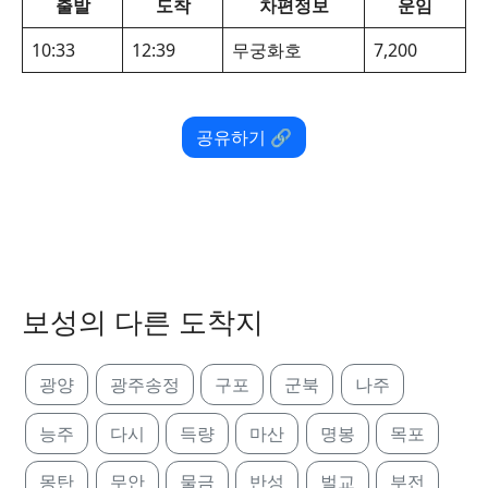
출발
도착
차편정보
운임
10:33
12:39
무궁화호
7,200
공유하기 🔗
보성의 다른 도착지
광양
광주송정
구포
군북
나주
능주
다시
득량
마산
명봉
목포
몽탄
무안
물금
반성
벌교
부전