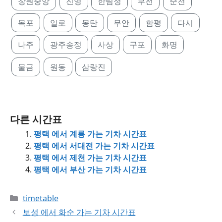
창원중앙
진영
한림정
부전
순천
목포
일로
몽탄
무안
함평
다시
나주
광주송정
사상
구포
화명
물금
원동
삼랑진
다른 시간표
평택 에서 계룡 가는 기차 시간표
평택 에서 서대전 가는 기차 시간표
평택 에서 제천 가는 기차 시간표
평택 에서 부산 가는 기차 시간표
Categories
timetable
보성 에서 화순 가는 기차 시간표