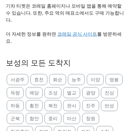
기차 티켓은 코레일 홈페이지나 모바일 앱을 통해 예약할
수 있습니다. 또한, 주요 역의 매표소에서도 구매 가능합니
다.
더 자세한 정보를 원하면
코레일 공식 사이트
를 방문하세
요.
보성의 모든 도착지
서광주
효천
화순
능주
이양
명봉
득량
예당
조성
벌교
광양
진상
하동
횡천
북천
완사
진주
반성
군북
함안
중리
마산
창원