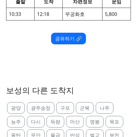
출발
도착
차편정보
운임
10:33
12:18
무궁화호
5,800
공유하기 🔗
보성의 다른 도착지
광양
광주송정
구포
군북
나주
능주
다시
득량
마산
명봉
목포
몽탄
무안
물금
반성
벌교
부전