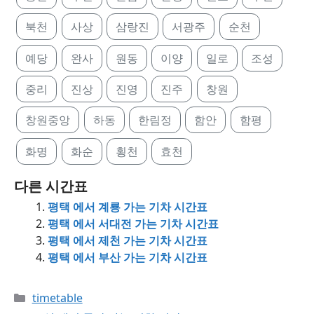
북천
사상
삼랑진
서광주
순천
예당
완사
원동
이양
일로
조성
중리
진상
진영
진주
창원
창원중앙
하동
한림정
함안
함평
화명
화순
횡천
효천
다른 시간표
평택 에서 계룡 가는 기차 시간표
평택 에서 서대전 가는 기차 시간표
평택 에서 제천 가는 기차 시간표
평택 에서 부산 가는 기차 시간표
Categories
timetable