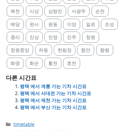
북천
사상
삼랑진
서광주
순천
예당
완사
원동
이양
일로
조성
중리
진상
진영
진주
창원
창원중앙
하동
한림정
함안
함평
화명
화순
횡천
효천
다른 시간표
평택 에서 계룡 가는 기차 시간표
평택 에서 서대전 가는 기차 시간표
평택 에서 제천 가는 기차 시간표
평택 에서 부산 가는 기차 시간표
Categories
timetable