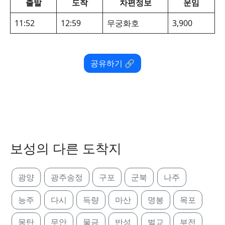
출발
도착
차편정보
운임
11:52
12:59
무궁화호
3,900
공유하기 🔗
보성의 다른 도착지
광양
광주송정
구포
군북
나주
능주
다시
득량
마산
명봉
목포
몽탄
무안
물금
반성
벌교
부전