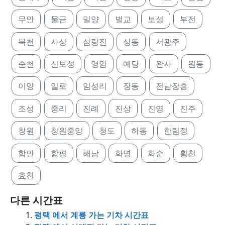
무안
물금
밀양
벌교
보성
부전
북천
사상
삼랑진
상동
서광주
순천
신보성
영암
예당
완사
원동
이양
일로
임성리
장동
전남장흥
조성
중리
진례
진상
진영
진주
창원
창원중앙
청도
하동
한림정
함안
함평
해남
화명
화순
횡천
효천
다른 시간표
평택 에서 계룡 가는 기차 시간표