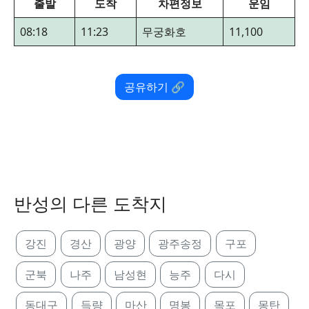
출발
도착
차편정보
운임
08:18
11:23
무궁화호
11,100
공유하기 🔗
반성의 다른 도착지
강진
경산
광양
광주송정
구포
군북
나주
남성현
능주
다시
동대구
득량
마산
명봉
목포
몽탄