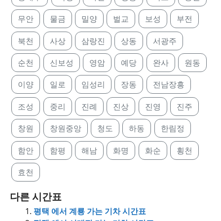
무안
물금
밀양
벌교
보성
부전
북천
사상
삼랑진
상동
서광주
순천
신보성
영암
예당
완사
원동
이양
일로
임성리
장동
전남장흥
조성
중리
진례
진상
진영
진주
창원
창원중앙
청도
하동
한림정
함안
함평
해남
화명
화순
횡천
효천
다른 시간표
평택 에서 계룡 가는 기차 시간표