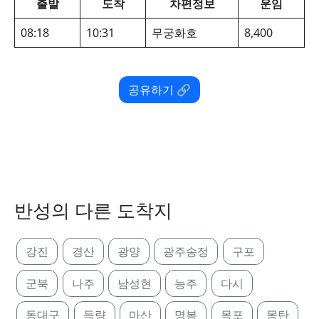
출발
도착
차편정보
운임
08:18
10:31
무궁화호
8,400
공유하기 🔗
반성의 다른 도착지
강진
경산
광양
광주송정
구포
군북
나주
남성현
능주
다시
동대구
득량
마산
명봉
목포
몽탄