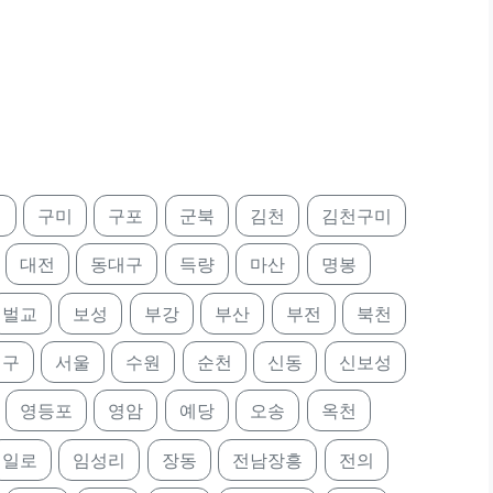
정
구미
구포
군북
김천
김천구미
대전
동대구
득량
마산
명봉
벌교
보성
부강
부산
부전
북천
대구
서울
수원
순천
신동
신보성
영등포
영암
예당
오송
옥천
일로
임성리
장동
전남장흥
전의