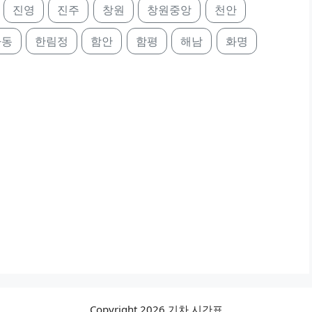
진영
진주
창원
창원중앙
천안
하동
한림정
함안
함평
해남
화명
Copyright 2026 기차 시간표