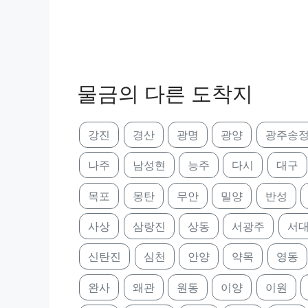
물금의 다른 도착지
강진
경산
광명
광양
광주송
나주
남성현
능주
다시
대구
목포
몽탄
무안
밀양
반성
사상
삼랑진
상동
서광주
서
신탄진
심천
안양
약목
영동
완사
왜관
원동
이양
이원