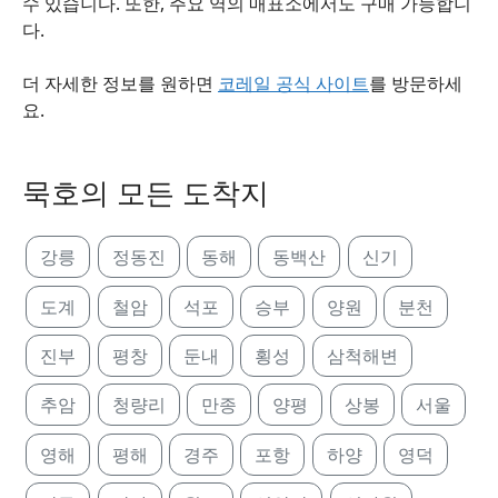
수 있습니다. 또한, 주요 역의 매표소에서도 구매 가능합니
다.
더 자세한 정보를 원하면
코레일 공식 사이트
를 방문하세
요.
묵호의 모든 도착지
강릉
정동진
동해
동백산
신기
도계
철암
석포
승부
양원
분천
진부
평창
둔내
횡성
삼척해변
추암
청량리
만종
양평
상봉
서울
영해
평해
경주
포항
하양
영덕