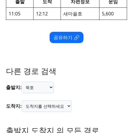
출발
도착
차편정보
운임
11:05
12:12
새마을호
5,600
공유하기 🔗
다른 경로 검색
출발지:
도착지:
출발지 도착지 의 모든 경로