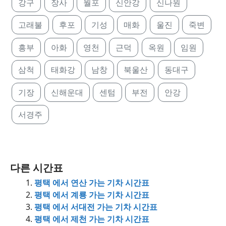
강구
장사
월포
신안강
신나원
고래불
후포
기성
매화
울진
죽변
흥부
아화
영천
근덕
옥원
임원
삼척
태화강
남창
북울산
동대구
기장
신해운대
센텀
부전
안강
서경주
다른 시간표
평택 에서 연산 가는 기차 시간표
평택 에서 계룡 가는 기차 시간표
평택 에서 서대전 가는 기차 시간표
평택 에서 제천 가는 기차 시간표