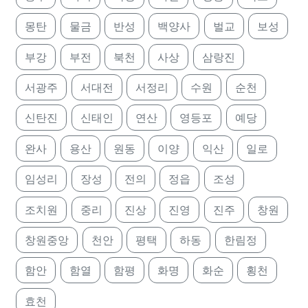
몽탄
물금
반성
백양사
벌교
보성
부강
부전
북천
사상
삼랑진
서광주
서대전
서정리
수원
순천
신탄진
신태인
연산
영등포
예당
완사
용산
원동
이양
익산
일로
임성리
장성
전의
정읍
조성
조치원
중리
진상
진영
진주
창원
창원중앙
천안
평택
하동
한림정
함안
함열
함평
화명
화순
횡천
효천