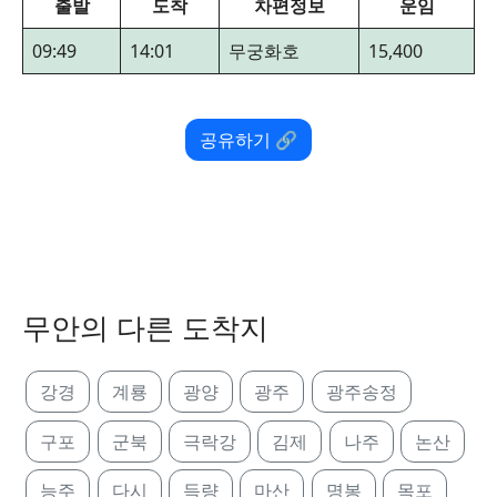
출발
도착
차편정보
운임
09:49
14:01
무궁화호
15,400
공유하기 🔗
무안의 다른 도착지
강경
계룡
광양
광주
광주송정
구포
군북
극락강
김제
나주
논산
능주
다시
득량
마산
명봉
목포