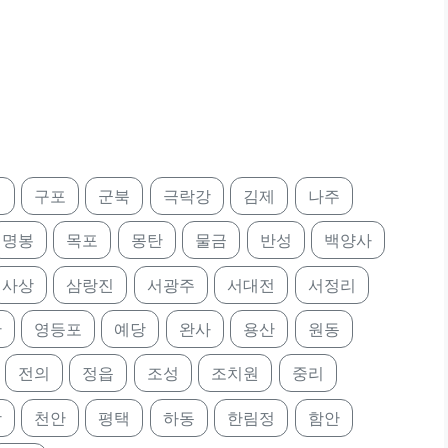
정
구포
군북
극락강
김제
나주
명봉
목포
몽탄
물금
반성
백양사
사상
삼랑진
서광주
서대전
서정리
산
영등포
예당
완사
용산
원동
전의
정읍
조성
조치원
중리
앙
천안
평택
하동
한림정
함안