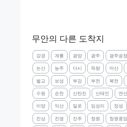
무안의 다른 도착지
강경
계룡
광양
광주
광주송
논산
능주
다시
득량
마산
벌교
보성
부강
부전
북천
수원
순천
신탄진
신태인
연
이양
익산
일로
임성리
장성
진상
진영
진주
창원
창원중