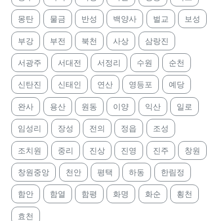
몽탄
물금
반성
백양사
벌교
보성
부강
부전
북천
사상
삼랑진
서광주
서대전
서정리
수원
순천
신탄진
신태인
연산
영등포
예당
완사
용산
원동
이양
익산
일로
임성리
장성
전의
정읍
조성
조치원
중리
진상
진영
진주
창원
창원중앙
천안
평택
하동
한림정
함안
함열
함평
화명
화순
횡천
효천