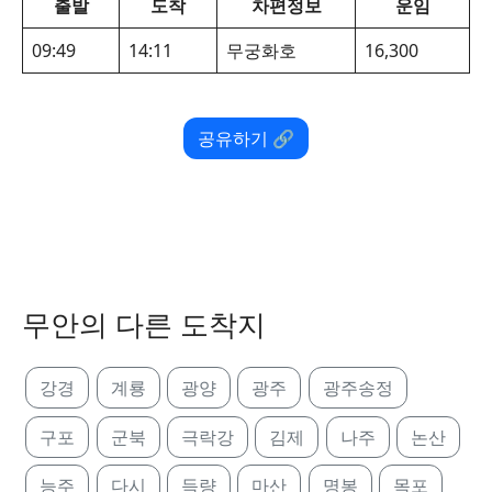
출발
도착
차편정보
운임
09:49
14:11
무궁화호
16,300
공유하기 🔗
무안의 다른 도착지
강경
계룡
광양
광주
광주송정
구포
군북
극락강
김제
나주
논산
능주
다시
득량
마산
명봉
목포