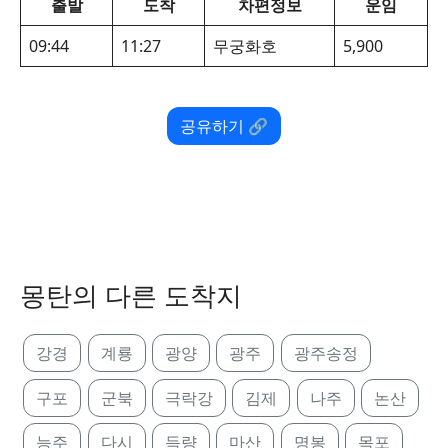
출발
도착
차편정보
운임
09:44
11:27
무궁화호
5,900
공유하기 🔗
몽탄의 다른 도착지
강경
계룡
광양
광주
광주송정
구포
군북
극락강
김제
나주
논산
능주
다시
득량
마산
명봉
목포