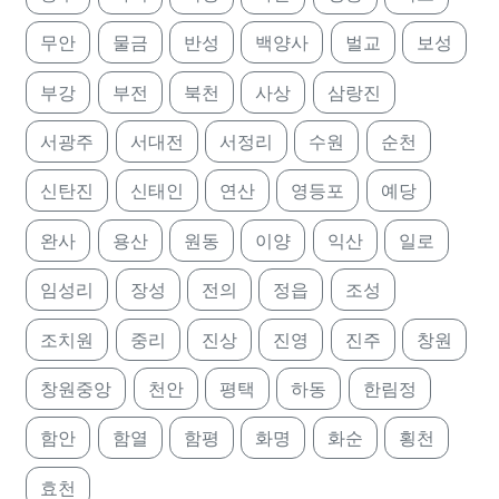
무안
물금
반성
백양사
벌교
보성
부강
부전
북천
사상
삼랑진
서광주
서대전
서정리
수원
순천
신탄진
신태인
연산
영등포
예당
완사
용산
원동
이양
익산
일로
임성리
장성
전의
정읍
조성
조치원
중리
진상
진영
진주
창원
창원중앙
천안
평택
하동
한림정
함안
함열
함평
화명
화순
횡천
효천