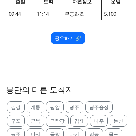
출발
도착
차편정보
운임
09:44
11:14
무궁화호
5,100
공유하기 🔗
몽탄의 다른 도착지
강경
계룡
광양
광주
광주송정
구포
군북
극락강
김제
나주
논산
능주
다시
득량
마산
명봉
목포