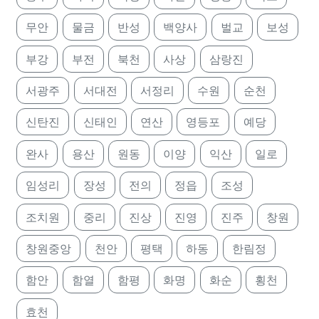
무안
물금
반성
백양사
벌교
보성
부강
부전
북천
사상
삼랑진
서광주
서대전
서정리
수원
순천
신탄진
신태인
연산
영등포
예당
완사
용산
원동
이양
익산
일로
임성리
장성
전의
정읍
조성
조치원
중리
진상
진영
진주
창원
창원중앙
천안
평택
하동
한림정
함안
함열
함평
화명
화순
횡천
효천