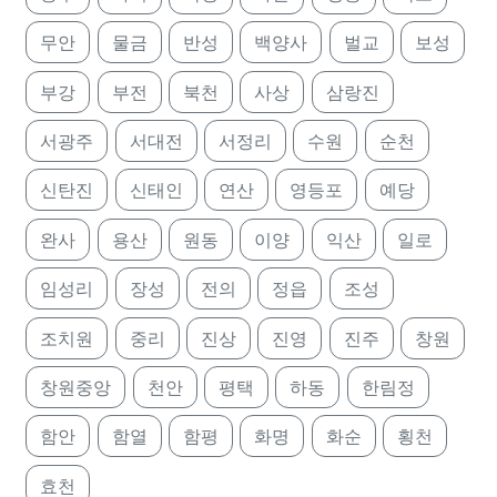
무안
물금
반성
백양사
벌교
보성
부강
부전
북천
사상
삼랑진
서광주
서대전
서정리
수원
순천
신탄진
신태인
연산
영등포
예당
완사
용산
원동
이양
익산
일로
임성리
장성
전의
정읍
조성
조치원
중리
진상
진영
진주
창원
창원중앙
천안
평택
하동
한림정
함안
함열
함평
화명
화순
횡천
효천