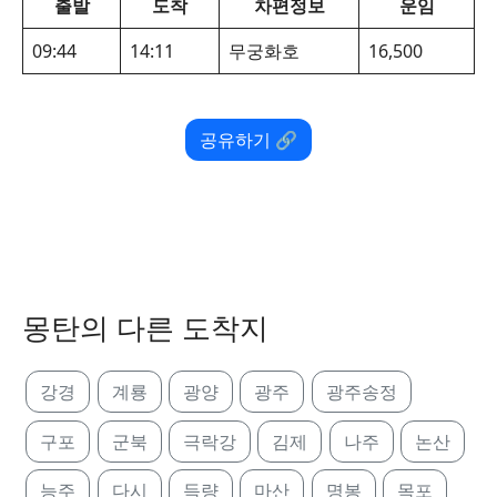
출발
도착
차편정보
운임
09:44
14:11
무궁화호
16,500
공유하기 🔗
몽탄의 다른 도착지
강경
계룡
광양
광주
광주송정
구포
군북
극락강
김제
나주
논산
능주
다시
득량
마산
명봉
목포