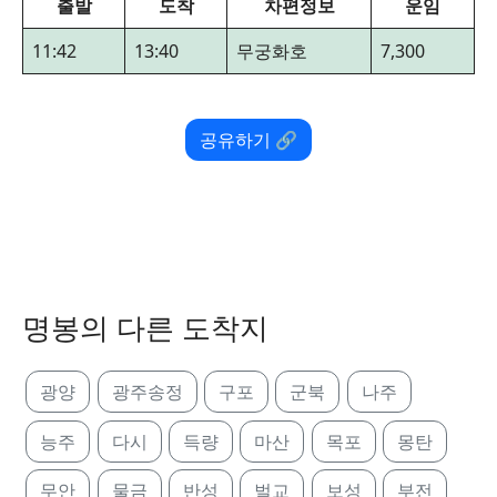
출발
도착
차편정보
운임
11:42
13:40
무궁화호
7,300
공유하기 🔗
명봉의 다른 도착지
광양
광주송정
구포
군북
나주
능주
다시
득량
마산
목포
몽탄
무안
물금
반성
벌교
보성
부전