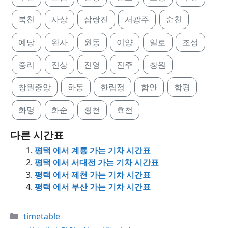
북천
사상
삼랑진
서광주
순천
예당
완사
원동
이양
일로
조성
중리
진상
진영
진주
창원
창원중앙
하동
한림정
함안
함평
화명
화순
횡천
효천
다른 시간표
평택 에서 계룡 가는 기차 시간표
평택 에서 서대전 가는 기차 시간표
평택 에서 제천 가는 기차 시간표
평택 에서 부산 가는 기차 시간표
Categories
timetable