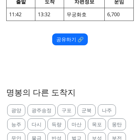
출발
도착
차편정보
운임
11:42
13:32
무궁화호
6,700
공유하기 🔗
명봉의 다른 도착지
광양
광주송정
구포
군북
나주
능주
다시
득량
마산
목포
몽탄
무안
물금
반성
벌교
보성
부전