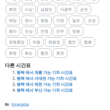
북천
사상
삼랑진
서광주
순천
예당
완사
원동
이양
일로
조성
중리
진상
진영
진주
창원
창원중앙
하동
한림정
함안
함평
화명
화순
횡천
효천
다른 시간표
평택 에서 계룡 가는 기차 시간표
평택 에서 서대전 가는 기차 시간표
평택 에서 제천 가는 기차 시간표
평택 에서 부산 가는 기차 시간표
Categories
timetable