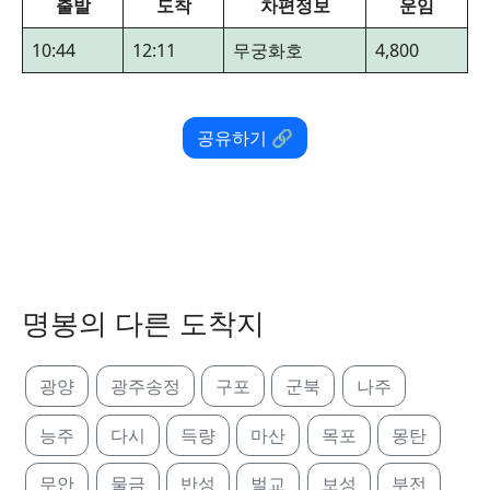
출발
도착
차편정보
운임
10:44
12:11
무궁화호
4,800
공유하기 🔗
명봉의 다른 도착지
광양
광주송정
구포
군북
나주
능주
다시
득량
마산
목포
몽탄
무안
물금
반성
벌교
보성
부전