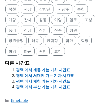
북천
사상
삼랑진
서광주
순천
예당
완사
원동
이양
일로
조성
중리
진상
진영
진주
창원
창원중앙
하동
한림정
함안
함평
화명
화순
횡천
효천
다른 시간표
평택 에서 계룡 가는 기차 시간표
평택 에서 서대전 가는 기차 시간표
평택 에서 제천 가는 기차 시간표
평택 에서 부산 가는 기차 시간표
Categories
timetable