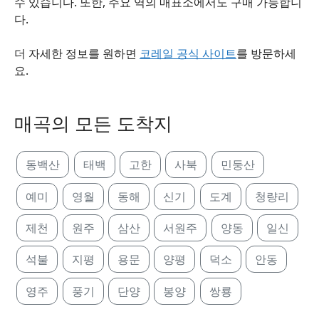
수 있습니다. 또한, 주요 역의 매표소에서도 구매 가능합니
다.
더 자세한 정보를 원하면
코레일 공식 사이트
를 방문하세
요.
매곡의 모든 도착지
동백산
태백
고한
사북
민둥산
예미
영월
동해
신기
도계
청량리
제천
원주
삼산
서원주
양동
일신
석불
지평
용문
양평
덕소
안동
영주
풍기
단양
봉양
쌍룡