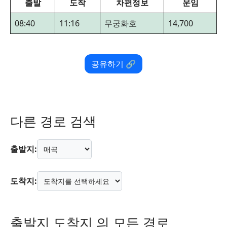
출발
도착
차편정보
운임
08:40
11:16
무궁화호
14,700
공유하기 🔗
다른 경로 검색
출발지:
도착지:
출발지 도착지 의 모든 경로