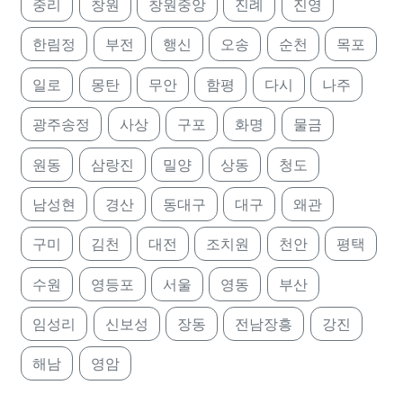
중리
창원
창원중앙
진례
진영
한림정
부전
행신
오송
순천
목포
일로
몽탄
무안
함평
다시
나주
광주송정
사상
구포
화명
물금
원동
삼랑진
밀양
상동
청도
남성현
경산
동대구
대구
왜관
구미
김천
대전
조치원
천안
평택
수원
영등포
서울
영동
부산
임성리
신보성
장동
전남장흥
강진
해남
영암