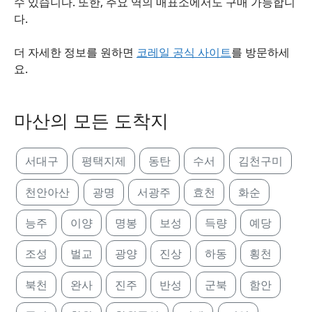
수 있습니다. 또한, 주요 역의 매표소에서도 구매 가능합니
다.
더 자세한 정보를 원하면
코레일 공식 사이트
를 방문하세
요.
마산의 모든 도착지
서대구
평택지제
동탄
수서
김천구미
천안아산
광명
서광주
효천
화순
능주
이양
명봉
보성
득량
예당
조성
벌교
광양
진상
하동
횡천
북천
완사
진주
반성
군북
함안