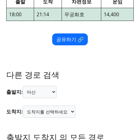
출발
도착
차편정보
운임
18:00
21:14
무궁화호
14,400
공유하기 🔗
다른 경로 검색
출발지:
도착지:
출발지 도착지 의 모든 경로