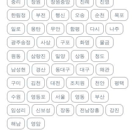
중리
창원
창원중앙
진례
진영
한림정
부전
행신
오송
순천
목포
일로
몽탄
무안
함평
다시
나주
광주송정
사상
구포
화명
물금
원동
삼랑진
밀양
상동
청도
남성현
경산
동대구
대구
왜관
구미
김천
대전
조치원
천안
평택
수원
영등포
서울
영동
부산
임성리
신보성
장동
전남장흥
강진
해남
영암