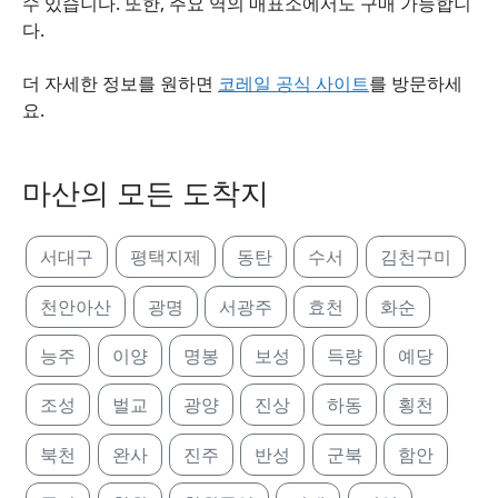
수 있습니다. 또한, 주요 역의 매표소에서도 구매 가능합니
다.
더 자세한 정보를 원하면
코레일 공식 사이트
를 방문하세
요.
마산의 모든 도착지
서대구
평택지제
동탄
수서
김천구미
천안아산
광명
서광주
효천
화순
능주
이양
명봉
보성
득량
예당
조성
벌교
광양
진상
하동
횡천
북천
완사
진주
반성
군북
함안