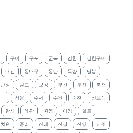
정
구미
구포
군북
김천
김천구미
대전
동대구
동탄
득량
명봉
반성
벌교
보성
부산
부전
북천
대구
서울
수서
수원
순천
신보성
완사
왜관
원동
이양
일로
조치원
중리
진례
진상
진영
진주