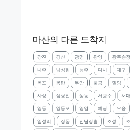
마산의 다른 도착지
강진
경산
광명
광양
광주송
나주
남성현
능주
다시
대구
목포
몽탄
무안
물금
밀양
사상
삼랑진
상동
서광주
서
영동
영등포
영암
예당
오송
임성리
장동
전남장흥
조성