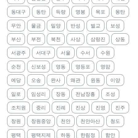
동대구
동탄
득량
명봉
목포
몽탄
무안
물금
밀양
반성
벌교
보성
부산
부전
북천
사상
삼랑진
상동
서광주
서대구
서울
수서
수원
순천
신보성
영동
영등포
영암
예당
오송
완사
왜관
원동
이양
일로
임성리
장동
전남장흥
조성
조치원
중리
진례
진상
진영
진주
창원
창원중앙
천안
천안아산
청도
평택
평택지제
하동
한림정
함안