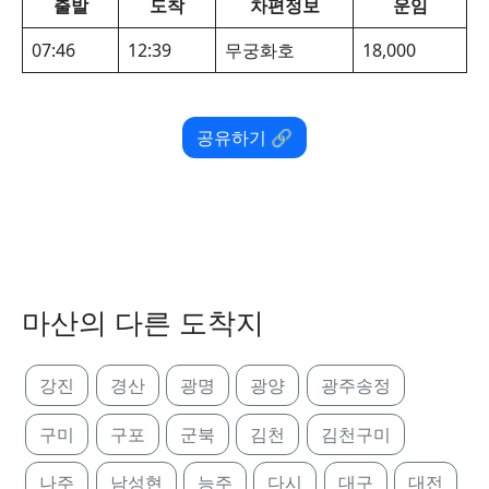
출발
도착
차편정보
운임
07:46
12:39
무궁화호
18,000
공유하기 🔗
마산의 다른 도착지
강진
경산
광명
광양
광주송정
구미
구포
군북
김천
김천구미
나주
남성현
능주
다시
대구
대전