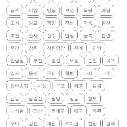
능주
이양
명봉
보성
득량
예당
조성
벌교
광양
진상
하동
횡천
북천
완사
진주
반성
군북
함안
중리
창원
창원중앙
진례
진영
한림정
부전
행신
오송
순천
목포
일로
몽탄
무안
함평
다시
나주
광주송정
사상
구포
화명
물금
원동
삼랑진
밀양
상동
청도
남성현
경산
동대구
대구
왜관
구미
김천
대전
조치원
천안
평택