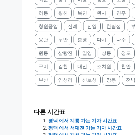
하동
횡천
북천
완사
진주
창원중앙
진례
진영
한림정
몽탄
무안
함평
다시
나주
원동
삼랑진
밀양
상동
청도
구미
김천
대전
조치원
천안
부산
임성리
신보성
장동
전
다른 시간표
평택 에서 계룡 가는 기차 시간표
평택 에서 서대전 가는 기차 시간표
평택 에서 제천 가는 기차 시간표