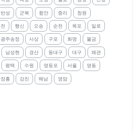
반성
군북
함안
중리
창원
부전
행신
오송
순천
목포
일로
광주송정
사상
구포
화명
물금
남성현
경산
동대구
대구
왜관
평택
수원
영등포
서울
영동
남장흥
강진
해남
영암