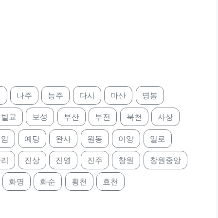
북
나주
능주
다시
마산
명봉
벌교
보성
부산
부전
북천
사상
영암
예당
완사
원동
이양
일로
중리
진상
진영
진주
창원
창원중앙
화명
화순
횡천
효천