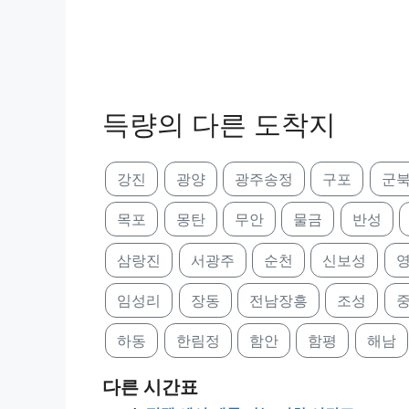
득량의 다른 도착지
강진
광양
광주송정
구포
군
목포
몽탄
무안
물금
반성
삼랑진
서광주
순천
신보성
임성리
장동
전남장흥
조성
하동
한림정
함안
함평
해남
다른 시간표